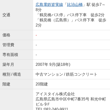
広島電鉄皆実線
「
比治山橋
」駅 徒歩7～
8分
交通
「鶴見橋バス停」バス停下車 徒歩2分
「鶴見橋（広島県）」バス停下車 徒歩
2分
価格
-
管理費
-
専有面積
-
築年月
2007年 9月(築18年)
種別 / 構造
中古マンション / 鉄筋コンクリート
階建
20階建
アイスタイル株式会社
広島県広島市中区中町7番35号 和光中町
ビル 9Ｆ
TEL:082-240-9911