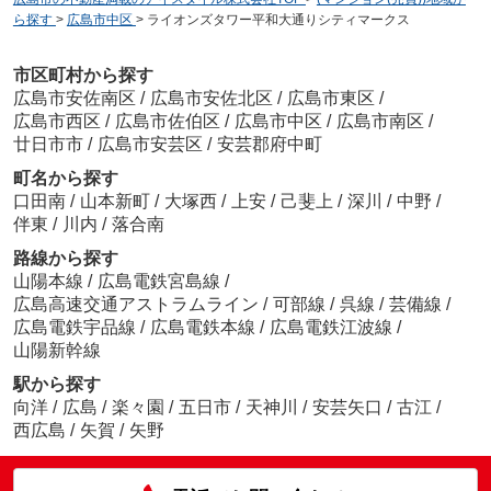
ら探す
>
広島市中区
>
ライオンズタワー平和大通りシティマークス
市区町村から探す
広島市安佐南区
/
広島市安佐北区
/
広島市東区
/
広島市西区
/
広島市佐伯区
/
広島市中区
/
広島市南区
/
廿日市市
/
広島市安芸区
/
安芸郡府中町
町名から探す
口田南
/
山本新町
/
大塚西
/
上安
/
己斐上
/
深川
/
中野
/
伴東
/
川内
/
落合南
路線から探す
山陽本線
/
広島電鉄宮島線
/
広島高速交通アストラムライン
/
可部線
/
呉線
/
芸備線
/
広島電鉄宇品線
/
広島電鉄本線
/
広島電鉄江波線
/
山陽新幹線
駅から探す
向洋
/
広島
/
楽々園
/
五日市
/
天神川
/
安芸矢口
/
古江
/
西広島
/
矢賀
/
矢野