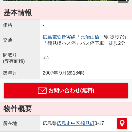
基本情報
価格
-
広島電鉄皆実線
「
比治山橋
」駅 徒歩7分
交通
「鶴見橋バス停」バス停下車 徒歩2分
間取り
-(-)
(専有面積)
築年月
2007年 9月(築18年)
お問い合わせ(無料)
物件概要
所在地
広島県
広島市中区
鶴見町
3-17