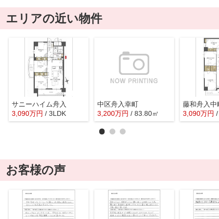
エリアの近い物件
サニーハイム舟入
中区舟入幸町
3,090
万
円
/ 3LDK
3,200
万
円
/ 83.80㎡
3,090
万
円
お客様の声