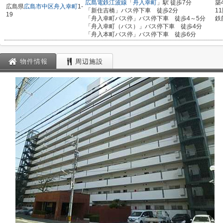
広島電鉄江波線
「
舟入幸町
」駅 徒歩7分
築
広島県
広島市中区
舟入幸町
1-
「新住吉橋」バス停下車 徒歩2分
1
19
「舟入幸町バス停」バス停下車 徒歩4～5分
鉄
「舟入幸町（バス）」バス停下車 徒歩4分
「舟入本町バス停」バス停下車 徒歩6分
物件情報
周辺施設