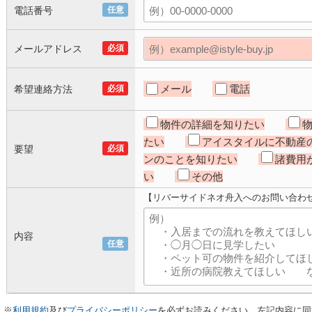
電話番号
任意
メールアドレス
必須
メール
電話
希望連絡方法
必須
物件の詳細を知りたい
たい
アイスタイルに不動産
要望
必須
ンのことを知りたい
諸費用
い
その他
【リバーサイドネオ舟入へのお問い合わ
内容
任意
※
利用規約
及び
プライバシーポリシー
を必ずお読みください。左記内容に同