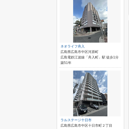
ネオライフ舟入
広島県広島市中区河原町
広島電鉄江波線「舟入町」駅 徒歩1分
築51年
ラルステージ十日市
広島県広島市中区十日市町２丁目