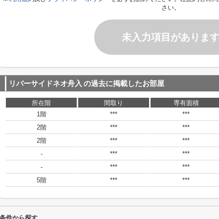
さい。
未入力項目がありま
リバーサイドネオ舟入
の過去に掲載したお部屋
所在階
間取り
専有面積
1階
***
***
2階
***
***
2階
***
***
-
***
***
-
***
***
5階
***
***
条件から探す