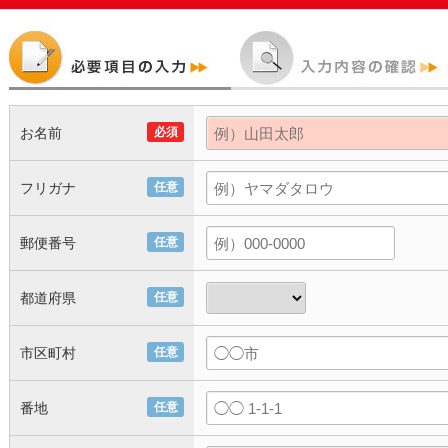
お名前
必須
フリガナ
任意
郵便番号
任意
都道府県
任意
市区町村
任意
番地
任意