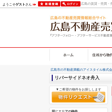
広島の賃貸・売買・売
ようこそ
ゲスト
さん
広島市の不動産満載のアイスタイル株式会
リバーサイドネオ舟入
▼ご希望の物件をお探しします
同じエリアの物件