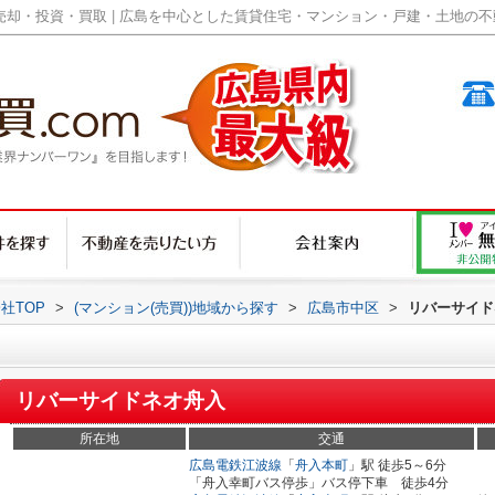
却・投資・買取 | 広島を中心とした賃貸住宅・マンション・戸建・土地の不動産
社TOP
>
(マンション(売買))地域から探す
>
広島市中区
>
リバーサイド
リバーサイドネオ舟入
所在地
交通
広島電鉄江波線
「
舟入本町
」駅 徒歩5～6分
「舟入幸町バス停歩」バス停下車 徒歩4分