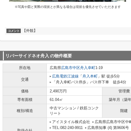
※写真や図と実際の現状とが異なる場合は現状を優先させていただきます
【外観】
コメント
リバーサイドネオ舟入
の物件概要
所在地
広島県
広島市中区
舟入幸町
1-19
広島電鉄江波線
「
舟入本町
」駅 徒歩5分
交通
「舟入幸町バス停歩」バス停下車 徒歩4分
価格
2,490万円
管理費
専有面積
61.04㎡
築年月（築
中古マンション / 鉄筋コンク
種別/構造
階建
リート
アイスタイル株式会社
広島県広島市中区中町
TEL:082-240-9911
広島県知事 (4) 第9606号
取扱会社