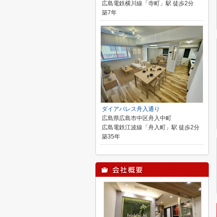
広島電鉄横川線「寺町」駅 徒歩2分
築7年
ダイアパレス舟入通り
広島県広島市中区舟入中町
広島電鉄江波線「舟入町」駅 徒歩2分
築35年