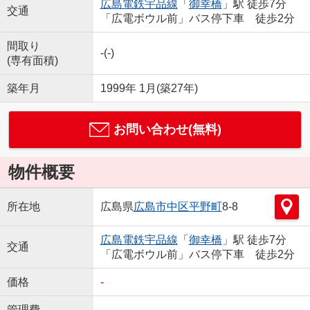
広島電鉄宇品線
「
御幸橋
」駅 徒歩7分
交通
「広電ボウル前」バス停下車 徒歩2分
間取り
-(-)
(専有面積)
築年月
1999年 1月(築27年)
お問い合わせ(無料)
物件概要
所在地
広島県
広島市中区
平野町
8-8
広島電鉄宇品線
「
御幸橋
」駅 徒歩7分
交通
「広電ボウル前」バス停下車 徒歩2分
価格
-
管理費
-