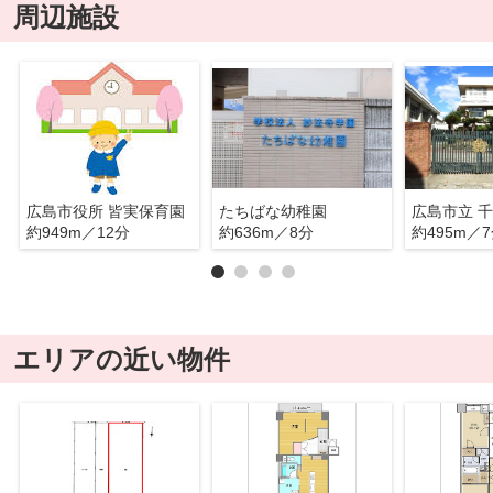
周辺施設
広島市役所 皆実保育園
たちばな幼稚園
広島市立 
約949m／12分
約636m／8分
約495m／
エリアの近い物件