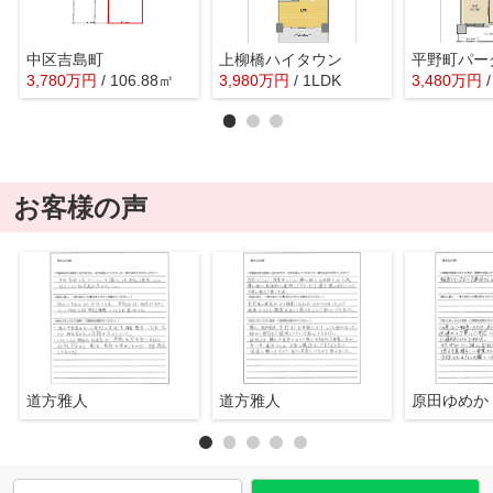
中区吉島町
上柳橋ハイタウン
平野町パー
3,780
万
円
/ 106.88㎡
3,980
万
円
/ 1LDK
3,480
万
円
お客様の声
道方雅人
道方雅人
原田ゆめか