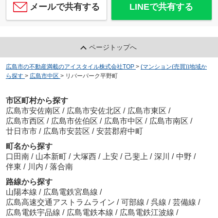
メールで共有する
LINEで共有する
ページトップへ
広島市の不動産満載のアイスタイル株式会社TOP
>
(マンション(売買))地域か
ら探す
>
広島市中区
>
リバーパーク平野町
市区町村から探す
広島市安佐南区
/
広島市安佐北区
/
広島市東区
/
広島市西区
/
広島市佐伯区
/
広島市中区
/
広島市南区
/
廿日市市
/
広島市安芸区
/
安芸郡府中町
町名から探す
口田南
/
山本新町
/
大塚西
/
上安
/
己斐上
/
深川
/
中野
/
伴東
/
川内
/
落合南
路線から探す
山陽本線
/
広島電鉄宮島線
/
広島高速交通アストラムライン
/
可部線
/
呉線
/
芸備線
/
広島電鉄宇品線
/
広島電鉄本線
/
広島電鉄江波線
/