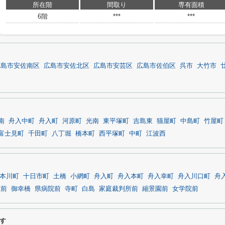
所在階
間取り
専有面積
6階
***
***
広島市安佐南区
広島市安佐北区
広島市安芸区
広島市佐伯区
呉市
大竹市
南
舟入中町
舟入町
河原町
光南
東平塚町
吉島東
猫屋町
中島町
竹屋町
富士見町
千田町
八丁堀
橋本町
西平塚町
中町
江波西
本川町
十日市町
土橋
小網町
舟入町
舟入本町
舟入幸町
舟入川口町
舟
社前
御幸橋
県病院前
寺町
白島
家庭裁判所前
縮景園前
女学院前
す