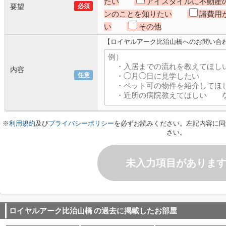
たい
アイスタイルに不動産
要望
必須
ンのことを知りたい
諸費用
い
その他
【ロイヤルアーク比治山橋へのお問い合
内容
任意
※
利用規約
及び
プライバシーポリシー
を必ずお読みください。左記内容に同
さい。
未入力項目がありま
ロイヤルアーク比治山橋
の過去に掲載したお部屋