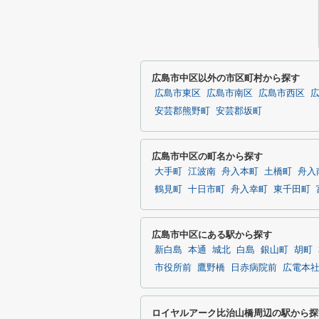
広島市中区以外の市区町村から探す
広島市東区
広島市南区
広島市西区
安芸郡熊野町
安芸郡坂町
広島市中区の町名から探す
大手町
江波南
舟入本町
土橋町
舟入
鶴見町
十日市町
舟入幸町
東千田町
広島市中区にある駅から探す
新白島
本通
城北
白島
銀山町
胡町
市役所前
鷹野橋
日赤病院前
広電本
ロイヤルアーク比治山橋周辺の駅から探