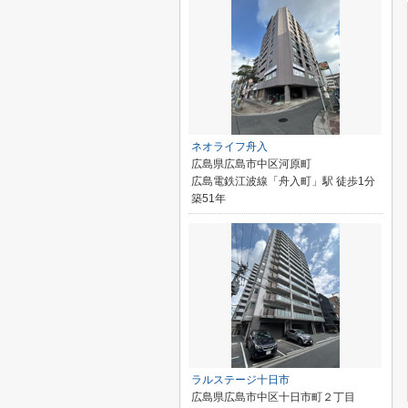
ネオライフ舟入
広島県広島市中区河原町
広島電鉄江波線「舟入町」駅 徒歩1分
築51年
ラルステージ十日市
広島県広島市中区十日市町２丁目