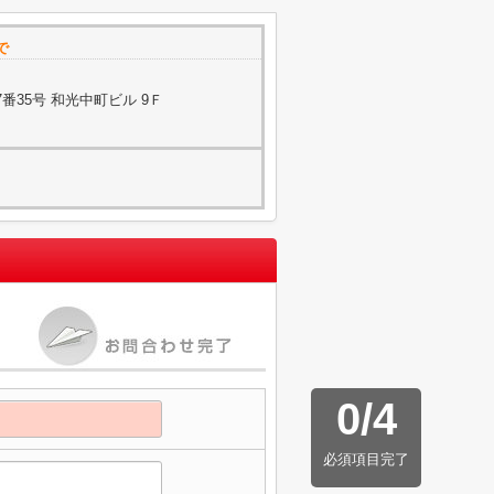
で
番35号 和光中町ビル 9Ｆ
0
/
4
必須項目完了