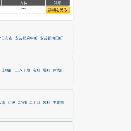
方位
詳細
***
詳細を見る
廿日市市
安芸郡府中町
安芸郡海田町
上幟町
上八丁堀
宝町
堺町
住吉町
入南
江波
皆実町二丁目
袋町
中電前