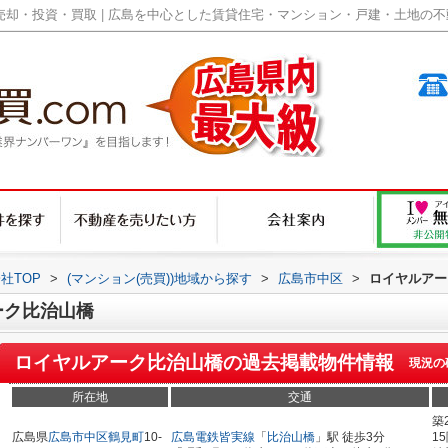
却・投資・買取 | 広島を中心とした賃貸住宅・マンション・戸建・土地の不動産
社TOP
>
(マンション(売買))地域から探す
>
広島市中区
>
ロイヤルアー
ーク比治山橋
ロイヤルアーク比治山橋
の過去掲載物件情報
現況の
所在地
交通
築
広島県
広島市中区
鶴見町
10-
広島電鉄皆実線
「
比治山橋
」駅 徒歩3分
1