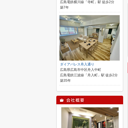
広島電鉄横川線「寺町」駅 徒歩2分
築7年
ダイアパレス舟入通り
広島県広島市中区舟入中町
広島電鉄江波線「舟入町」駅 徒歩2分
築35年