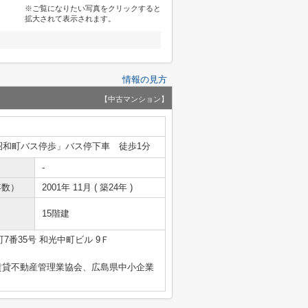
※ご覧になりたい写真をクリックすると
拡大されて表示されます。
情報の見方
【中古マンション】
昭和町バス停歩」バス停下車 徒歩1分
-
年数）
2001年 11月 ( 築24年 )
15階建
7番35号 和光中町ビル 9Ｆ
賃貸不動産管理業協会、広島県中小企業