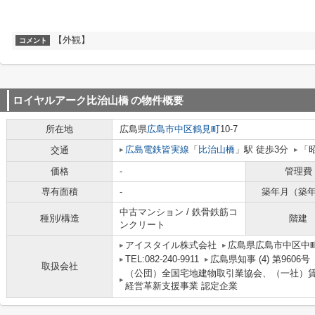
【外観】
コメント
ロイヤルアーク比治山橋
の物件概要
所在地
広島県
広島市中区
鶴見町
10-7
広島電鉄皆実線
「
比治山橋
」駅 徒歩3分
「
交通
価格
-
管理費
専有面積
-
築年月（築
中古マンション / 鉄骨鉄筋コ
種別/構造
階建
ンクリート
アイスタイル株式会社
広島県広島市中区中町
TEL:082-240-9911
広島県知事 (4) 第9606号
取扱会社
（公団）全国宅地建物取引業協会、（一社）
経営革新支援事業 認定企業