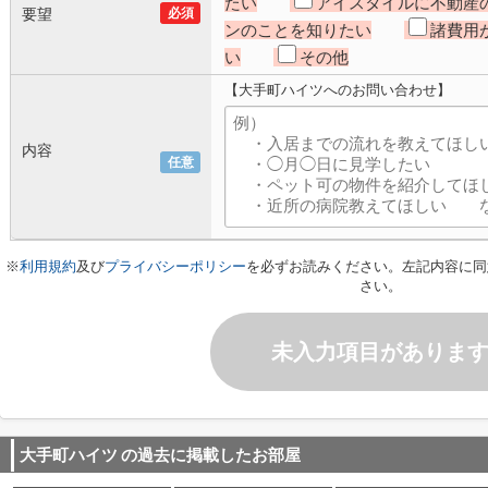
たい
アイスタイルに不動産
要望
必須
ンのことを知りたい
諸費用
い
その他
【大手町ハイツへのお問い合わせ】
内容
任意
※
利用規約
及び
プライバシーポリシー
を必ずお読みください。左記内容に同
さい。
未入力項目がありま
大手町ハイツ
の過去に掲載したお部屋