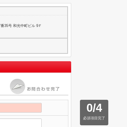
番35号 和光中町ビル 9Ｆ
0
/
4
必須項目完了