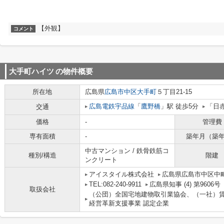
【外観】
コメント
大手町ハイツ
の物件概要
所在地
広島県
広島市中区
大手町
５丁目21-15
広島電鉄宇品線
「
鷹野橋
」駅 徒歩5分
「日
交通
価格
-
管理費
専有面積
-
築年月（築
中古マンション / 鉄骨鉄筋コ
種別/構造
階建
ンクリート
アイスタイル株式会社
広島県広島市中区中町
TEL:082-240-9911
広島県知事 (4) 第9606号
取扱会社
（公団）全国宅地建物取引業協会、（一社）
経営革新支援事業 認定企業