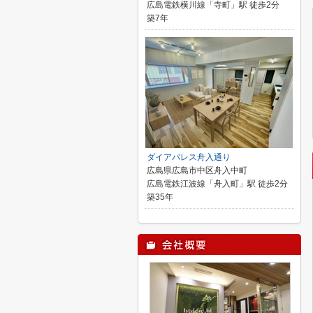
広島電鉄横川線「寺町」駅 徒歩2分
築7年
ダイアパレス舟入通り
広島県広島市中区舟入中町
広島電鉄江波線「舟入町」駅 徒歩2分
築35年