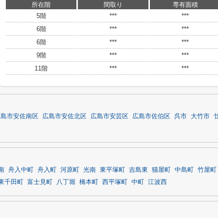
所在階
間取り
専有面積
5階
***
***
6階
***
***
6階
***
***
9階
***
***
11階
***
***
広島市安佐南区
広島市安佐北区
広島市安芸区
広島市佐伯区
呉市
大竹市
南
舟入中町
舟入町
河原町
光南
東平塚町
吉島東
猫屋町
中島町
竹屋町
東千田町
富士見町
八丁堀
橋本町
西平塚町
中町
江波西