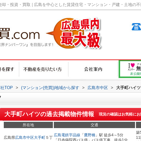
却・投資・買取 | 広島を中心とした賃貸住宅・マンション・戸建・土地の不動産
社TOP
>
(マンション(売買))地域から探す
>
広島市中区
>
大手町ハイツ
ツ
大手町ハイツ
の過去掲載物件情報
現況の確認はお気軽にお
所在地
交通
築
広島電鉄宇品線
「
鷹野橋
」駅 徒歩4～5分
広島県
広島市中区
大手町
５丁
1
「日赤病院西バス停」バス停下車 徒歩1分