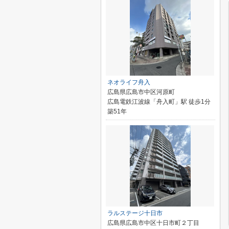
ネオライフ舟入
広島県広島市中区河原町
広島電鉄江波線「舟入町」駅 徒歩1分
築51年
ラルステージ十日市
広島県広島市中区十日市町２丁目