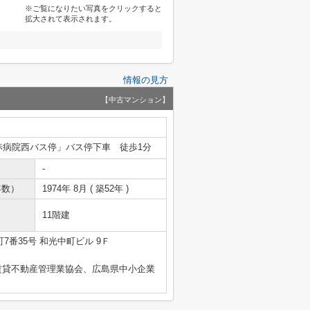
※ご覧になりたい写真をクリックすると
拡大されて表示されます。
情報の見方
【中古マンション】
赤病院西バス停」バス停下車 徒歩1分
-
年数）
1974年 8月 ( 築52年 )
11階建
7番35号 和光中町ビル 9Ｆ
賃貸不動産管理業協会、広島県中小企業