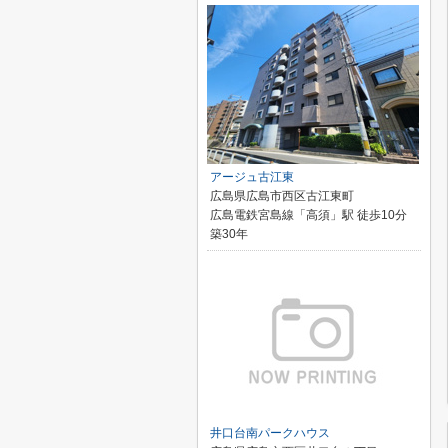
アージュ古江東
広島県広島市西区古江東町
広島電鉄宮島線「高須」駅 徒歩10分
築30年
井口台南パークハウス