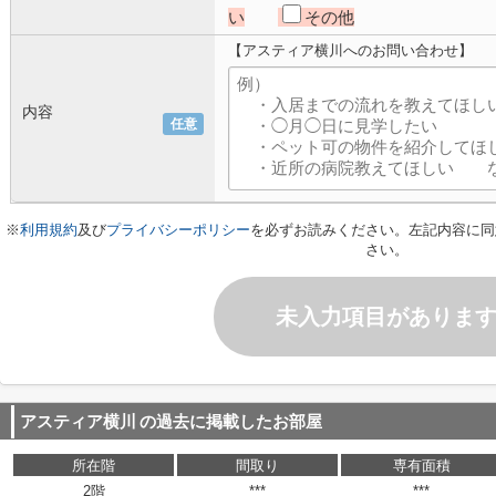
い
その他
【アスティア横川へのお問い合わせ】
内容
任意
※
利用規約
及び
プライバシーポリシー
を必ずお読みください。左記内容に同
さい。
未入力項目がありま
アスティア横川
の過去に掲載したお部屋
所在階
間取り
専有面積
2階
***
***