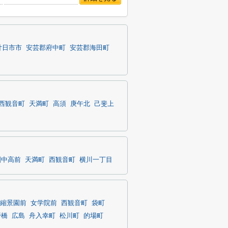
廿日市市
安芸郡府中町
安芸郡海田町
西観音町
天満町
高須
庚午北
己斐上
創中高前
天満町
西観音町
横川一丁目
縮景園前
女学院前
西観音町
袋町
野橋
広島
舟入幸町
松川町
的場町