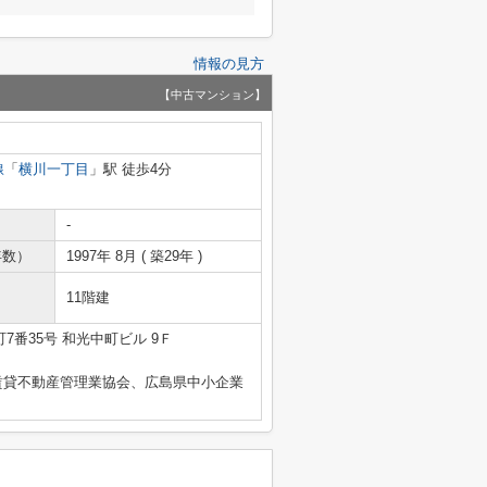
情報の見方
【中古マンション】
線
「
横川一丁目
」駅 徒歩4分
-
年数）
1997年 8月 ( 築29年 )
11階建
7番35号 和光中町ビル 9Ｆ
賃貸不動産管理業協会、広島県中小企業