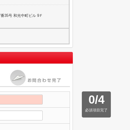
番35号 和光中町ビル 9Ｆ
0
/
4
必須項目完了