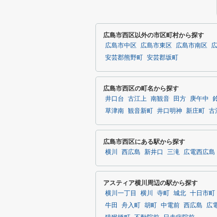
広島市西区以外の市区町村から探す
広島市中区
広島市東区
広島市南区
安芸郡熊野町
安芸郡坂町
広島市西区の町名から探す
井口台
古江上
南観音
田方
庚午中
草津南
観音新町
井口明神
新庄町
古
広島市西区にある駅から探す
横川
西広島
新井口
三滝
広電西広島
アスティア横川周辺の駅から探す
横川一丁目
横川
寺町
城北
十日市町
牛田
舟入町
胡町
中電前
西広島
広