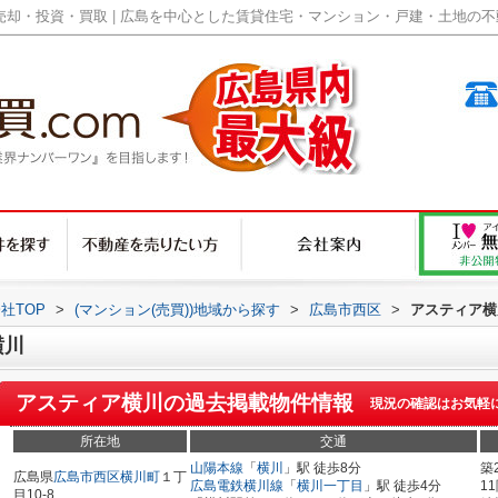
却・投資・買取 | 広島を中心とした賃貸住宅・マンション・戸建・土地の不動産
社TOP
>
(マンション(売買))地域から探す
>
広島市西区
>
アスティア横
横川
アスティア横川
の過去掲載物件情報
現況の確認はお気軽
所在地
交通
山陽本線
「
横川
」駅 徒歩8分
築
広島県
広島市西区
横川町
１丁
広島電鉄横川線
「
横川一丁目
」駅 徒歩4分
1
目10-8