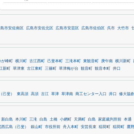
広島市安佐南区
広島市安佐北区
広島市安芸区
広島市佐伯区
呉市
大竹市
鈴が峰町
横川町
古江西町
己斐本町
三滝本町
東観音町
庚午南
横川新町
江新町
草津東
古江東町
三篠町
草津梅が台
観音町
観音本町
井口
（己斐）
東高須
高須
古江
草津
草津南
商工センター入口
井口
修大協
新白島
本川町
三滝
白島
土橋
小網町
天満町
白島
家庭裁判所前
本通
電西広島（己斐）
銀山町
市役所前
舟入本町
安芸長束
稲荷町
稲荷町
鷹