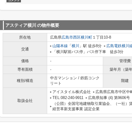
コメント
アスティア横川
の物件概要
所在地
広島県
広島市西区
横川町
１丁目10-8
山陽本線
「
横川
」駅 徒歩8分
広島電鉄横川
交通
「横川駅前バス停」バス停下車 徒歩3分
価格
-
管理費
専有面積
-
築年月（築
中古マンション / 鉄筋コンク
種別/構造
階建
リート
アイスタイル株式会社
広島県広島市中区中町
TEL:082-240-9911
広島県知事 (4) 第9606号
取扱会社
（公団）全国宅地建物取引業協会、（一社）
経営革新支援事業 認定企業