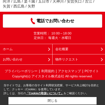
向洋
/
広島
/
楽々園
/
五日市
/
天神川
/
安芸矢口
/
古江
/
矢賀
/
西広島
/
矢野
電話でお問い合わせ
営業時間：
10:00～18:00
定休日：
毎週火・水曜日
ホーム
会社概要
お問い合わせ
物件リクエスト
プライバシーポリシー
利用規約
アクセスマップ
PCサイト
Copyright(c) アイスタイル株式会社 All rights reserved.
当サイトでは、お客様の当サイト利用状況把握、サービス向上検討を目的と
して、クッキー（Cookie）を使用しています。
詳しくは、当社の
「Cookieの取扱いについて」
をご確認ください。
閉じる