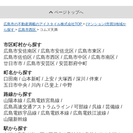
ページトップへ
広島市の不動産満載のアイスタイル株式会社TOP
>
(マンション(売買))地域か
ら探す
>
広島市西区
>
コムズ天満
市区町村から探す
広島市安佐南区
/
広島市安佐北区
/
広島市東区
/
広島市佐伯区
/
広島市西区
/
広島市中区
/
広島市南区
/
廿日市市
/
広島市安芸区
/
安芸郡府中町
町名から探す
口田南
/
山本新町
/
上安
/
大塚西
/
深川
/
伴東
/
五日市中央
/
川内
/
己斐上
/
中野
路線から探す
山陽本線
/
広島電鉄宮島線
/
広島高速交通アストラムライン
/
可部線
/
呉線
/
芸備線
/
広島電鉄宇品線
/
広島電鉄本線
/
広島電鉄江波線
/
山陽新幹線
駅から探す