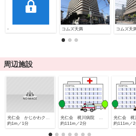
-
コムズ天満
コムズ天
周辺施設
光仁会 かじかわクリニック 内科
光仁会 梶川病院 内科
約1m／1分
約111m／2分
約111m／