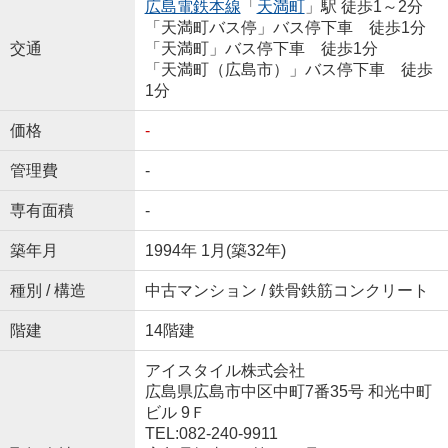
広島電鉄本線
「
天満町
」駅 徒歩1～2分
「天満町バス停」バス停下車 徒歩1分
交通
「天満町」バス停下車 徒歩1分
「天満町（広島市）」バス停下車 徒歩
1分
価格
-
管理費
-
専有面積
-
築年月
1994年 1月(築32年)
種別 / 構造
中古マンション / 鉄骨鉄筋コンクリート
階建
14階建
アイスタイル株式会社
広島県広島市中区中町7番35号 和光中町
ビル 9Ｆ
TEL:082-240-9911