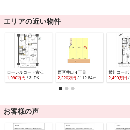
エリアの近い物件
ローレルコート古江
西区井口４丁目
横川コーポ
1,990
万
円
/ 3LDK
2,220
万
円
/ 112.84㎡
2,490
万
円
お客様の声