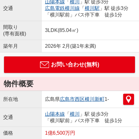
山陽本線
「
横川
」駅 徒歩3分
交通
広島電鉄横川線
「
横川駅
」駅 徒歩3分
「横川駅前」バス停下車 徒歩1分
間取り
3LDK(85.04㎡)
(専有面積)
築年月
2026年 2月(築1年未満)
お問い合わせ(無料)
物件概要
所在地
広島県
広島市西区
横川新町
1-
山陽本線
「
横川
」駅 徒歩3分
交通
「横川駅前」バス停下車 徒歩1分
価格
1億6,500万円