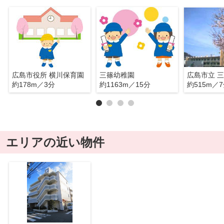
広島市役所 横川保育園
三篠幼稚園
広島市立 
約178m／3分
約1163m／15分
約515m／
エリアの近い物件