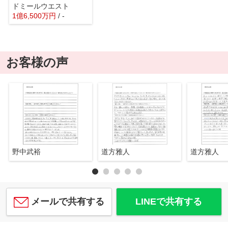
ドミールウエスト
1
億
6,500
万
円
/ -
お客様の声
野中武裕
道方雅人
道方雅人
メールで共有する
LINEで共有する