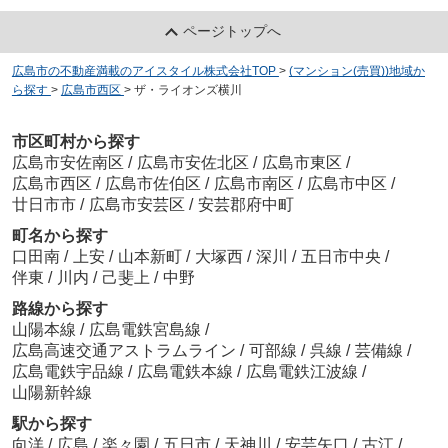
ページトップへ
広島市の不動産満載のアイスタイル株式会社TOP
>
(マンション(売買))地域か
ら探す
>
広島市西区
>
ザ・ライオンズ横川
市区町村から探す
広島市安佐南区
/
広島市安佐北区
/
広島市東区
/
広島市西区
/
広島市佐伯区
/
広島市南区
/
広島市中区
/
廿日市市
/
広島市安芸区
/
安芸郡府中町
町名から探す
口田南
/
上安
/
山本新町
/
大塚西
/
深川
/
五日市中央
/
伴東
/
川内
/
己斐上
/
中野
路線から探す
山陽本線
/
広島電鉄宮島線
/
広島高速交通アストラムライン
/
可部線
/
呉線
/
芸備線
/
広島電鉄宇品線
/
広島電鉄本線
/
広島電鉄江波線
/
山陽新幹線
駅から探す
向洋
/
広島
/
楽々園
/
五日市
/
天神川
/
安芸矢口
/
古江
/