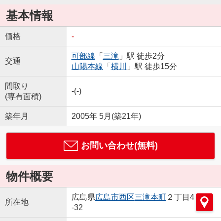
基本情報
価格
-
可部線
「
三滝
」駅 徒歩2分
交通
山陽本線
「
横川
」駅 徒歩15分
間取り
-(-)
(専有面積)
築年月
2005年 5月(築21年)
お問い合わせ(無料)
物件概要
広島県
広島市西区
三滝本町
２丁目4
所在地
-32