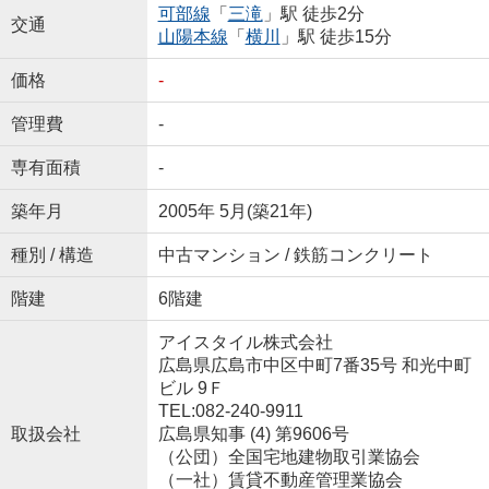
可部線
「
三滝
」駅 徒歩2分
交通
山陽本線
「
横川
」駅 徒歩15分
価格
-
管理費
-
専有面積
-
築年月
2005年 5月(築21年)
種別 / 構造
中古マンション / 鉄筋コンクリート
階建
6階建
アイスタイル株式会社
広島県広島市中区中町7番35号 和光中町
ビル 9Ｆ
TEL:082-240-9911
取扱会社
広島県知事 (4) 第9606号
（公団）全国宅地建物取引業協会
（一社）賃貸不動産管理業協会