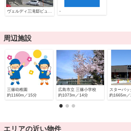
-
ヴェルディ三滝邸ビューコート
周辺施設
三篠幼稚園
広島市立 三篠小学校
約1160m／15分
約1073m／14分
約1665m／
エリアの近い物件