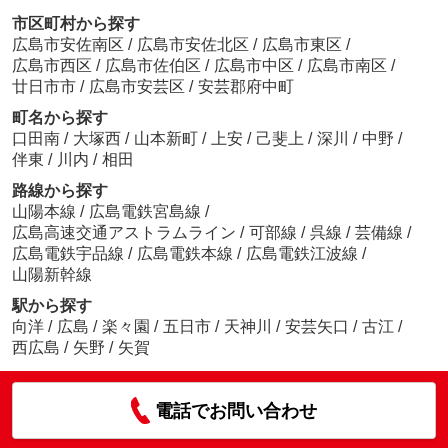
市区町村から探す
広島市安佐南区
/
広島市安佐北区
/
広島市東区
/
広島市西区
/
広島市佐伯区
/
広島市中区
/
広島市南区
/
廿日市市
/
広島市安芸区
/
安芸郡府中町
町名から探す
口田南
/
大塚西
/
山本新町
/
上安
/
己斐上
/
深川
/
中野
/
伴東
/
川内
/
相田
路線から探す
山陽本線
/
広島電鉄宮島線
/
広島高速交通アストラムライン
/
可部線
/
呉線
/
芸備線
/
広島電鉄宇品線
/
広島電鉄本線
/
広島電鉄江波線
/
山陽新幹線
駅から探す
向洋
/
広島
/
楽々園
/
五日市
/
天神川
/
安芸矢口
/
古江
/
西広島
/
矢野
/
矢賀
電話でお問い合わせ