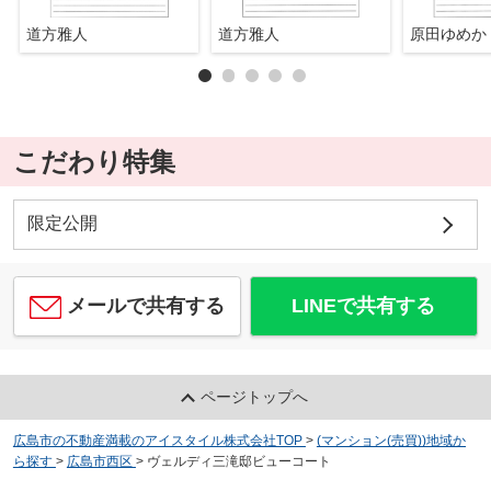
道方雅人
道方雅人
原田ゆめか
こだわり特集
限定公開
メールで共有する
LINEで共有する
ページトップへ
広島市の不動産満載のアイスタイル株式会社TOP
>
(マンション(売買))地域か
ら探す
>
広島市西区
>
ヴェルディ三滝邸ビューコート