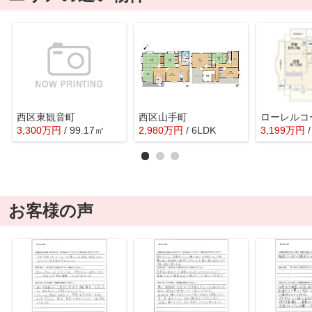
西区東観音町
西区山手町
3,300
万
円
/ 99.17㎡
2,980
万
円
/ 6LDK
3,199
万
円
お客様の声