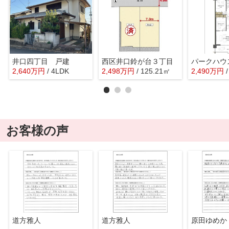
井口四丁目 戸建
西区井口鈴が台３丁目
2,640
万
円
/ 4LDK
2,498
万
円
/ 125.21㎡
2,490
万
円
お客様の声
道方雅人
道方雅人
原田ゆめか