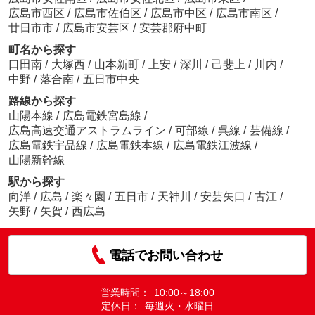
広島市西区
/
広島市佐伯区
/
広島市中区
/
広島市南区
/
廿日市市
/
広島市安芸区
/
安芸郡府中町
町名から探す
口田南
/
大塚西
/
山本新町
/
上安
/
深川
/
己斐上
/
川内
/
中野
/
落合南
/
五日市中央
路線から探す
山陽本線
/
広島電鉄宮島線
/
広島高速交通アストラムライン
/
可部線
/
呉線
/
芸備線
/
広島電鉄宇品線
/
広島電鉄本線
/
広島電鉄江波線
/
山陽新幹線
駅から探す
向洋
/
広島
/
楽々園
/
五日市
/
天神川
/
安芸矢口
/
古江
/
矢野
/
矢賀
/
西広島
電話でお問い合わせ
営業時間：
10:00～18:00
定休日：
毎週火・水曜日