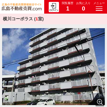
閲覧履歴
お気に入り
メニュー
1
0
横川コーポラス (
1
室)