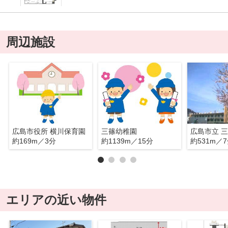
周辺施設
広島市役所 横川保育園
三篠幼稚園
広島市立 
約169m／3分
約1139m／15分
約531m／
エリアの近い物件