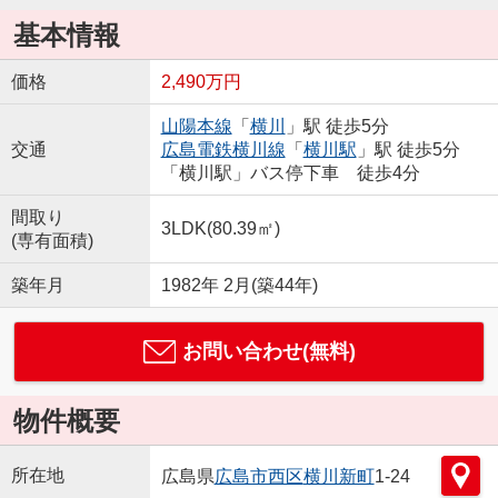
基本情報
価格
2,490万円
山陽本線
「
横川
」駅 徒歩5分
交通
広島電鉄横川線
「
横川駅
」駅 徒歩5分
「横川駅」バス停下車 徒歩4分
間取り
3LDK(80.39㎡)
(専有面積)
築年月
1982年 2月(築44年)
お問い合わせ(無料)
物件概要
所在地
広島県
広島市西区
横川新町
1-24