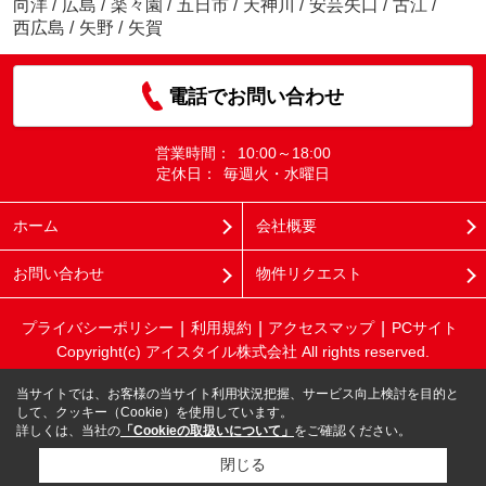
向洋
/
広島
/
楽々園
/
五日市
/
天神川
/
安芸矢口
/
古江
/
西広島
/
矢野
/
矢賀
電話でお問い合わせ
営業時間：
10:00～18:00
定休日：
毎週火・水曜日
ホーム
会社概要
お問い合わせ
物件リクエスト
プライバシーポリシー
利用規約
アクセスマップ
PCサイト
Copyright(c) アイスタイル株式会社 All rights reserved.
当サイトでは、お客様の当サイト利用状況把握、サービス向上検討を目的と
して、クッキー（Cookie）を使用しています。
詳しくは、当社の
「Cookieの取扱いについて」
をご確認ください。
閉じる