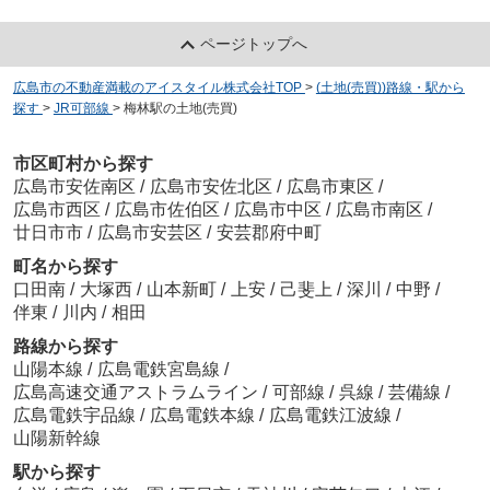
ページトップへ
広島市の不動産満載のアイスタイル株式会社TOP
>
(土地(売買))路線・駅から
探す
>
JR可部線
>
梅林駅の土地(売買)
市区町村から探す
広島市安佐南区
/
広島市安佐北区
/
広島市東区
/
広島市西区
/
広島市佐伯区
/
広島市中区
/
広島市南区
/
廿日市市
/
広島市安芸区
/
安芸郡府中町
町名から探す
口田南
/
大塚西
/
山本新町
/
上安
/
己斐上
/
深川
/
中野
/
伴東
/
川内
/
相田
路線から探す
山陽本線
/
広島電鉄宮島線
/
広島高速交通アストラムライン
/
可部線
/
呉線
/
芸備線
/
広島電鉄宇品線
/
広島電鉄本線
/
広島電鉄江波線
/
山陽新幹線
駅から探す