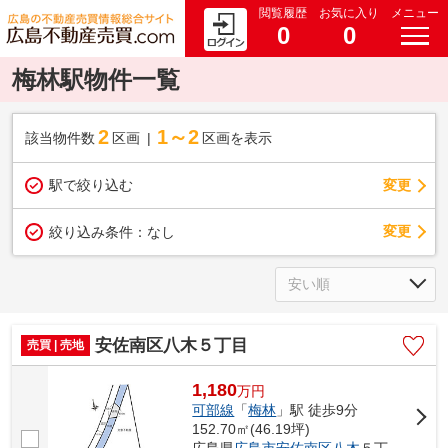
閲覧履歴
お気に入り
メニュー
0
0
梅林駅物件一覧
2
1～2
該当物件数
区画
区画を表示
駅で絞り込む
変更
変更
絞り込み条件：
なし
安佐南区八木５丁目
売買 | 売地
1,180
万
円
可部線
「
梅林
」駅 徒歩9分
152.70㎡(46.19坪)