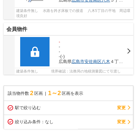
広島県
広島市安佐南区
八木
５丁目28-
建築条件無し 水路を跨ぎ床板での接道 八木5丁目の平地 周辺環
境良好
会員物件
-
-
-
-(-)
広島県
広島市安佐南区
八木
４丁目1-
建築条件無し 境界確認：法務局の地積測量図にて引渡し
2
1～2
該当物件数
区画
区画を表示
駅で絞り込む
変更
変更
絞り込み条件：
なし