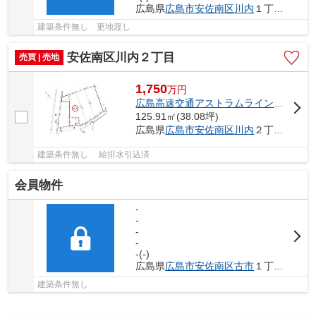
広島県
広島市安佐南区
川内
１丁目10-
建築条件無し 更地渡し
安佐南区川内２丁目
売買 | 売地
1,750
万
円
広島高速交通アストラムライン
「
古市
」
125.91㎡(38.08坪)
広島県
広島市安佐南区
川内
２丁目34-
建築条件無し 給排水引込済
会員物件
-
-
-
-
-(-)
広島県
広島市安佐南区
古市
１丁目12-
建築条件無し