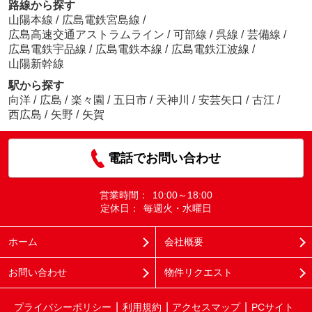
路線から探す
山陽本線
/
広島電鉄宮島線
/
広島高速交通アストラムライン
/
可部線
/
呉線
/
芸備線
/
広島電鉄宇品線
/
広島電鉄本線
/
広島電鉄江波線
/
山陽新幹線
駅から探す
向洋
/
広島
/
楽々園
/
五日市
/
天神川
/
安芸矢口
/
古江
/
西広島
/
矢野
/
矢賀
電話でお問い合わせ
営業時間：
10:00～18:00
定休日：
毎週火・水曜日
ホーム
会社概要
お問い合わせ
物件リクエスト
プライバシーポリシー
利用規約
アクセスマップ
PCサイト