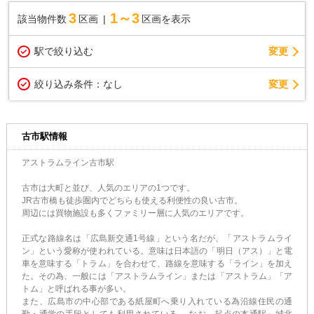
3
1～3
該当物件数
区画
区画を表示
駅で絞り込む
変更
変更
絞り込み条件：
なし
古市駅情報
アストラムライン古市駅
古市は大町と並び、人気のエリアの1つです。
JR古市橋も徒歩圏内でどちらも使える利便性の良い古市。
周辺には買物施設も多くファミリー層に人気のエリアです。
正式な路線名は「広島新交通1号線」という名だが、「アストラムライ
ン」という愛称が使われている。意味は日本語の「明日（アス）」と電
車を意味する「トラム」を合わせて、路線を意味する「ライン」を加え
た。その為、一般には「アストラムライン」または「アストラム」「ア
トム」と呼ばれる事が多い。
また、広島市の中心部である紙屋町へ乗り入れている為沿線住民の通
勤・通学の手段としても利用されている。 なお、起点の本通駅～城北