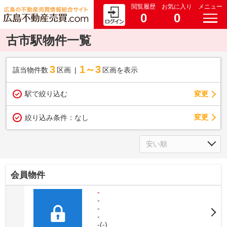
閲覧履歴
お気に入り
メニュー
0
0
古市駅物件一覧
3
1～3
該当物件数
区画
区画を表示
駅で絞り込む
変更
変更
絞り込み条件：
なし
会員物件
-
-
-
-
-(-)