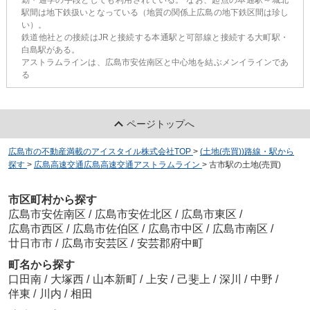
駅間は地下鉄扱いとなっている（地質の関係上広島の地下鉄区間は珍し
い）。
鉄道他社との接続はJRと接続する本通駅と可部線と接続する大町駅・
白島駅がある。
アストラムラインは、広島市安佐南区と中心地を結ぶメンイラインであ
る
ページトップへ
広島市の不動産満載のアイスタイル株式会社TOP
>
(土地(売買))路線・駅から
探す
>
広島高速交通広島高速交通アストラムライン
>
古市駅の土地(売買)
市区町村から探す
広島市安佐南区
/
広島市安佐北区
/
広島市東区
/
広島市西区
/
広島市佐伯区
/
広島市中区
/
広島市南区
/
廿日市市
/
広島市安芸区
/
安芸郡府中町
町名から探す
口田南
/
大塚西
/
山本新町
/
上安
/
己斐上
/
深川
/
中野
/
伴東
/
川内
/
相田