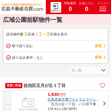
閲覧履歴
お気に入り
メニュー
0
0
広域公園前駅物件一覧
3
1～3
該当物件数
区画
区画を表示
駅で絞り込む
変更
変更
絞り込み条件：
なし
佐伯区五月が丘１丁目
売買 | 売地
1,930
万
円
広島高速交通アストラムライン
「
広域公
「五月が丘一丁目」バス停下車 徒歩1分
128.61㎡(38.90坪)