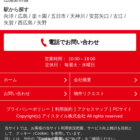
駅から探す
向洋
/
広島
/
楽々園
/
五日市
/
天神川
/
安芸矢口
/
古江
/
矢賀
/
西広島
/
矢野
電話でお問い合わせ
営業時間：
10:00～18:00
定休日：
毎週火・水曜日
ホーム
会社概要
お問い合わせ
物件リクエスト
プライバシーポリシー
利用規約
アクセスマップ
PCサイト
Copyright(c) アイスタイル株式会社 All rights reserved.
当サイトでは、お客様の当サイト利用状況把握、サービス向上検討を目的と
して、クッキー（Cookie）を使用しています。
詳しくは、当社の
「Cookieの取扱いについて」
をご確認ください。