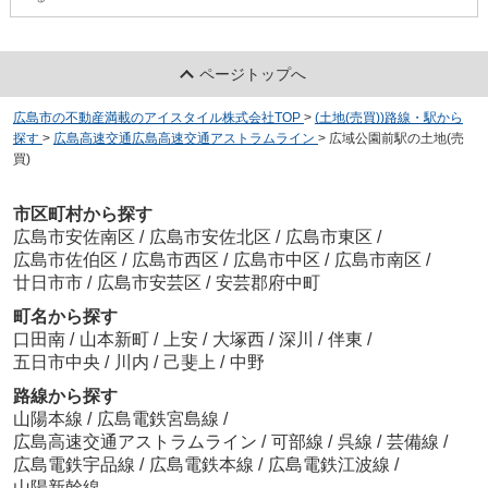
ページトップへ
広島市の不動産満載のアイスタイル株式会社TOP
>
(土地(売買))路線・駅から
探す
>
広島高速交通広島高速交通アストラムライン
>
広域公園前駅の土地(売
買)
市区町村から探す
広島市安佐南区
/
広島市安佐北区
/
広島市東区
/
広島市佐伯区
/
広島市西区
/
広島市中区
/
広島市南区
/
廿日市市
/
広島市安芸区
/
安芸郡府中町
町名から探す
口田南
/
山本新町
/
上安
/
大塚西
/
深川
/
伴東
/
五日市中央
/
川内
/
己斐上
/
中野
路線から探す
山陽本線
/
広島電鉄宮島線
/
広島高速交通アストラムライン
/
可部線
/
呉線
/
芸備線
/
広島電鉄宇品線
/
広島電鉄本線
/
広島電鉄江波線
/
山陽新幹線