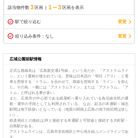
3
1～3
該当物件数
区画
区画を表示
駅で絞り込む
変更
変更
絞り込み条件：
なし
広域公園前駅情報
正式な路線名は「広島新交通1号線」という名だが、「アストラムライ
ン」という愛称が使われている。意味は日本語の「明日（アス）」と電
車を意味する「トラム」を合わせて、路線を意味する「ライン」を加え
た。その為、一般には「アストラムライン」または「アストラム」「ア
トム」と呼ばれる事が多い。
また、広島市の中心部である紙屋町へ乗り入れている為沿線住民の通
勤・通学の手段としても利用されている。 なお、起点の本通駅～城北
駅間は地下鉄扱いとなっている（地質の関係上広島の地下鉄区間は珍し
い）。
鉄道他社との接続はJRと接続する本通駅と可部線と接続する大町駅・
白島駅がある。
アストラムラインは、広島市安佐南区と中心地を結ぶメンイラインであ
る