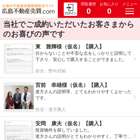
閲覧履歴
お気に入り
メニュー
0
0
当社でご成約いただいたお客さまから
のお喜びの声です
東 雅輝様（仮名）【購入】
分からないことや不安な点をしっかりと説明して
下さり、安心して購入することができました。
担当：野中武裕
宮前 幸雄様（仮名）【購入】
道方さんの説明等、とてもわかりやすくよかった
です。
担当：道方雅人
安岡 康夫（仮名）【購入】
投資物件を探していました。
道方さんの説明がとてもわかりやすく、丁寧で迅