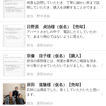
この度は本当にお世話になりました。心から感謝
何度も現地と私の所に足を運んでくださり、熱心
何度も訪問していただき、丁寧に細かい所まで説
しております。これからも地域に根ざした不動産
さが伝わりました。
明していただき、購入を決断することができまし
会社として、多くの方に愛される会社であり続け
契約して短期間で売却でき驚いています。担当者
た。
てください。
担当：野中武裕
の方のおかげだと思います。
とても良い物件を購入できたと満足しています。
今後も機会がありましたら、よろしくお願いしま
す。
日野原 貞治様（仮名）【売却】
アパートさがしの中で、電話したりしていたの
で、あまり熱心ではないように思えた。
担当：原田ゆめか
宗像 涼子様（仮名）【購入】
担当の原田様とは、何度か案件のご相談を頂き、
やり取りさせていただいておりました。良いお返
事ができない事が続いておりましたが、今回やっ
担当：原田ゆめか
とお取引できてうれしく思います。
原田様はとても明るく、やり取りしやすくて助か
りました！
床田 道隆様（仮名）【売却】
またお取引できればと思います。
応対には満足でした。良くしていただいたと思い
ます。
担当：原田ゆめか