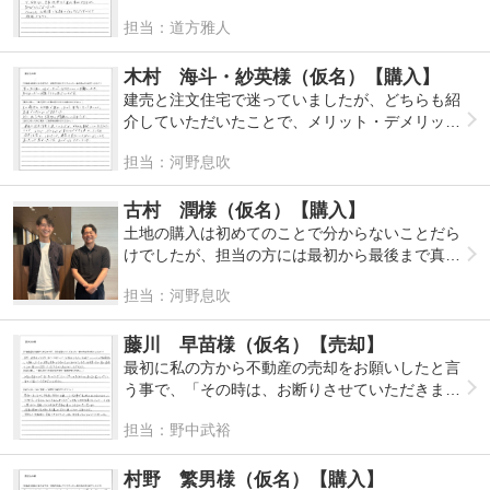
速な対応で不安なく、無事決済まで運ぶ事ができ
担当：道方雅人
ました。
ありがとうございました。
こらからもお客様を笑顔にできるアドバイザーと
木村 海斗・紗英様（仮名）【購入】
して頑張ってください。
建売と注文住宅で迷っていましたが、どちらも紹
介していただいたことで、メリット・デメリット
が見ることができて良かったです。注文住宅にし
担当：河野息吹
ましたが、建売を見たことで分かったこともあっ
たので良かったです。ありがとうございました。
古村 潤様（仮名）【購入】
土地の購入は初めてのことで分からないことだら
けでしたが、担当の方には最初から最後まで真摯
に対応していただき、安心して手続きを進めるこ
担当：河野息吹
とができました。
別の土地で契約直前まで進んだのに、諸事情でキ
ャンセルになり大変ご迷惑をおかけしたと思いま
藤川 早苗様（仮名）【売却】
すが、最後までお付き合いいただき大変感謝して
最初に私の方から不動産の売却をお願いしたと言
おります。
う事で、「その時は、お断りさせていただきまし
カープ選手のCMで何となく聞いたことがあると
た。」と言われ、私は忘れていましたが、「この
担当：野中武裕
いうのが最初の印象でしたが、今では次に不動産
地域を担当する事になったので…」とお話を聞き
のことで困った時があったらまず最初に相談した
ました。連絡をもらえなければ、売却することは
いと思える会社です。
できなかったと思います。
村野 繁男様（仮名）【購入】