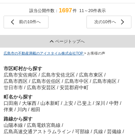
1697
該当公開件数：
件 11～20件表示
前の10件へ
次の10件へ
ページトップへ
広島市の不動産満載のアイスタイル株式会社TOP
>
お客様の声
市区町村から探す
広島市安佐南区
/
広島市安佐北区
/
広島市東区
/
広島市西区
/
広島市佐伯区
/
広島市中区
/
広島市南区
/
廿日市市
/
広島市安芸区
/
安芸郡府中町
町名から探す
口田南
/
大塚西
/
山本新町
/
上安
/
己斐上
/
深川
/
中野
/
伴東
/
川内
/
相田
路線から探す
山陽本線
/
広島電鉄宮島線
/
広島高速交通アストラムライン
/
可部線
/
呉線
/
芸備線
/