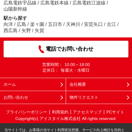
広島電鉄宇品線
/
広島電鉄本線
/
広島電鉄江波線
/
山陽新幹線
駅から探す
向洋
/
広島
/
楽々園
/
五日市
/
天神川
/
安芸矢口
/
古江
/
西広島
/
矢野
/
矢賀
電話でお問い合わせ
営業時間：
10:00～18:00
定休日：
毎週火・水曜日
ホーム
会社概要
お問い合わせ
物件リクエスト
プライバシーポリシー
利用規約
アクセスマップ
PCサイト
Copyright(c) アイスタイル株式会社 All rights reserved.
当サイトでは、お客様の当サイト利用状況把握、サービス向上検討を目的と