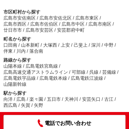
市区町村から探す
広島市安佐南区
/
広島市安佐北区
/
広島市東区
/
広島市西区
/
広島市佐伯区
/
広島市中区
/
広島市南区
/
廿日市市
/
広島市安芸区
/
安芸郡府中町
町名から探す
口田南
/
山本新町
/
大塚西
/
上安
/
己斐上
/
深川
/
中野
/
伴東
/
川内
/
落合南
路線から探す
山陽本線
/
広島電鉄宮島線
/
広島高速交通アストラムライン
/
可部線
/
呉線
/
芸備線
/
広島電鉄宇品線
/
広島電鉄本線
/
広島電鉄江波線
/
山陽新幹線
駅から探す
向洋
/
広島
/
楽々園
/
五日市
/
天神川
/
安芸矢口
/
古江
/
西広島
/
矢賀
/
矢野
電話でお問い合わせ