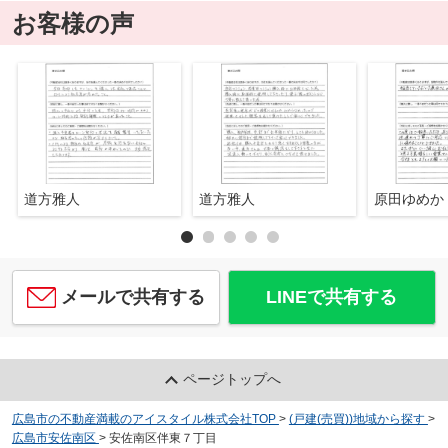
お客様の声
道方雅人
道方雅人
原田ゆめか
メールで共有する
LINEで共有する
ページトップへ
広島市の不動産満載のアイスタイル株式会社TOP
>
(戸建(売買))地域から探す
>
広島市安佐南区
>
安佐南区伴東７丁目