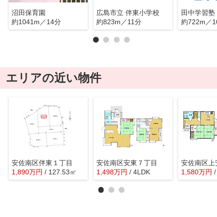
沼田保育園
広島市立 伴東小学校
田中学習塾
約1041m／14分
約823m／11分
約722m／1
エリアの近い物件
安佐南区伴東１丁目
安佐南区安東７丁目
安佐南区上
1,890
万
円
/ 127.53㎡
1,498
万
円
/ 4LDK
1,580
万
円