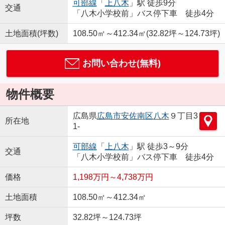
可部線
「
上八木
」駅 徒歩9分
交通
「八木小学校前」バス停下車 徒歩4分
土地面積(坪数)
108.50㎡～412.34㎡(32.82坪～124.73坪)
お問い合わせ(無料)
物件概要
広島県
広島市安佐南区
八木
９丁目3
所在地
1-
可部線
「
上八木
」駅 徒歩3～9分
交通
「八木小学校前」バス停下車 徒歩4分
価格
1,198万円～4,738万円
土地面積
108.50㎡～412.34㎡
坪数
32.82坪～124.73坪