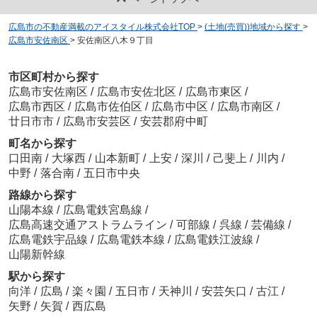
広島市の不動産満載のアイスタイル株式会社TOP
>
(土地(売買))地域から探す
>
広島市安佐南区
>
安佐南区八木９丁目
市区町村から探す
広島市安佐南区
/
広島市安佐北区
/
広島市東区
/
広島市西区
/
広島市佐伯区
/
広島市中区
/
広島市南区
/
廿日市市
/
広島市安芸区
/
安芸郡府中町
町名から探す
口田南
/
大塚西
/
山本新町
/
上安
/
深川
/
己斐上
/
川内
/
中野
/
落合南
/
五日市中央
路線から探す
山陽本線
/
広島電鉄宮島線
/
広島高速交通アストラムライン
/
可部線
/
呉線
/
芸備線
/
広島電鉄宇品線
/
広島電鉄本線
/
広島電鉄江波線
/
山陽新幹線
駅から探す
向洋
/
広島
/
楽々園
/
五日市
/
天神川
/
安芸矢口
/
古江
/
矢野
/
矢賀
/
西広島