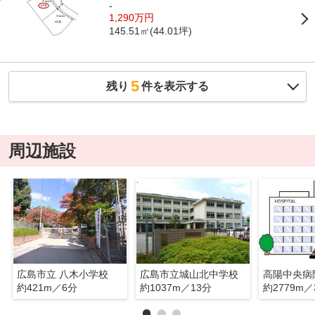
-
1,290万円
145.51㎡(44.01坪)
5
残り
件を表示する
周辺施設
広島市立 八木小学校
広島市立城山北中学校
高陽中央病
約421m／6分
約1037m／13分
約2779m／