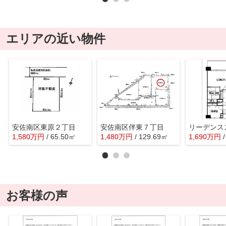
エリアの近い物件
安佐南区東原２丁目
安佐南区伴東７丁目
1,580
万
円
/ 65.50㎡
1,480
万
円
/ 129.69㎡
1,690
万
円
お客様の声