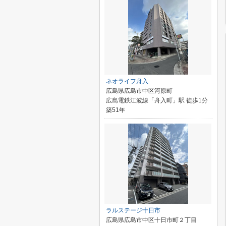
ネオライフ舟入
広島県広島市中区河原町
広島電鉄江波線「舟入町」駅 徒歩1分
築51年
ラルステージ十日市
広島県広島市中区十日市町２丁目