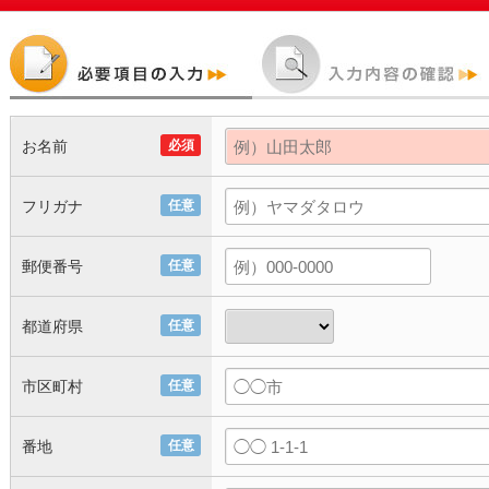
お名前
必須
フリガナ
任意
郵便番号
任意
都道府県
任意
市区町村
任意
番地
任意