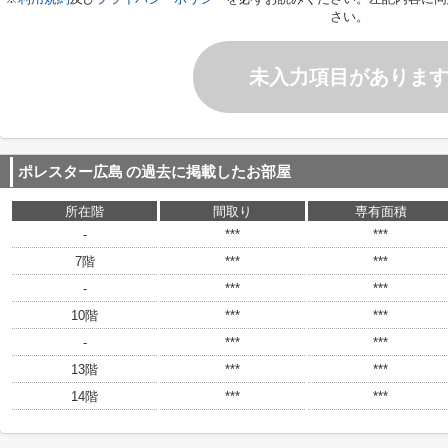
さい。
未入力項目がありま
ポレスター広島
の過去に掲載したお部屋
所在階
間取り
専有面積
-
***
***
7階
***
***
-
***
***
10階
***
***
-
***
***
13階
***
***
14階
***
***