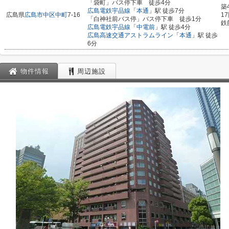
「袋町」バス停下車 徒歩4分
築
広島電鉄宇品線
「
本通
」駅 徒歩7分
広島県
広島市中区
中町
7-16
1
「白神社前バス停」バス停下車 徒歩1分
鉄
広島電鉄宇品線
「
中電前
」駅 徒歩4分
広島高速交通アストラムライン
「
本通
」駅 徒歩
6分
物件情報
周辺施設