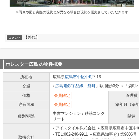
※写真や図と実際の現状とが異なる場合は現状を優先させていただきます
【外観】
コメント
ポレスター広島
の物件概要
所在地
広島県
広島市中区
中町
7-16
広島電鉄宇品線
「
袋町
」駅 徒歩3分
「袋町
交通
価格
会員限定
管理費
専有面積
会員限定
築年月（築
中古マンション / 鉄筋コンク
種別/構造
階建
リート
アイスタイル株式会社
広島県広島市中区中町
TEL:082-240-9911
広島県知事 (4) 第9606号
取扱会社