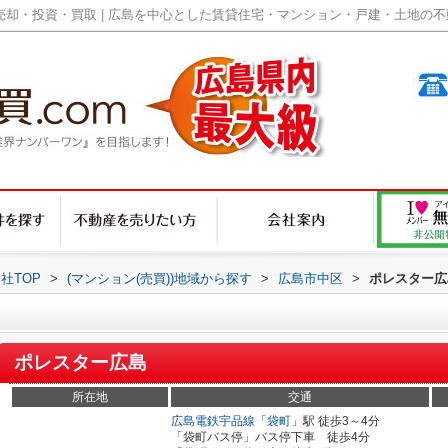
却・投資・買取 | 広島を中心とした賃貸住宅・マンション・戸建・土地の不動産
社TOP
>
(マンション(売買))地域から探す
>
広島市中区
>
ポレスター広
ポレスター広島
所在地
交通
広島電鉄宇品線
「
袋町
」駅 徒歩3～4分
「袋町バス停」バス停下車 徒歩4分