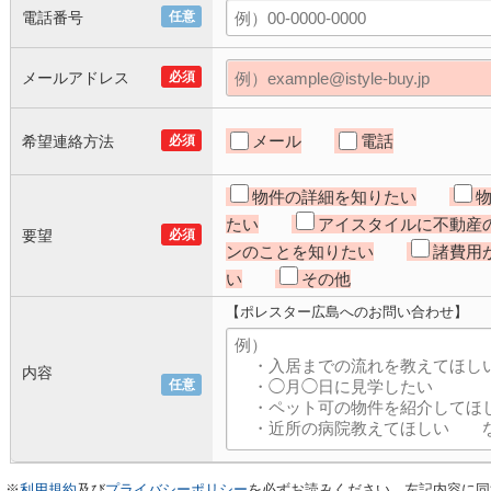
電話番号
任意
メールアドレス
必須
メール
電話
希望連絡方法
必須
物件の詳細を知りたい
たい
アイスタイルに不動産
要望
必須
ンのことを知りたい
諸費用
い
その他
【ポレスター広島へのお問い合わせ】
内容
任意
※
利用規約
及び
プライバシーポリシー
を必ずお読みください。左記内容に同