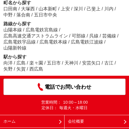
町名から探す
口田南
/
大塚西
/
山本新町
/
上安
/
深川
/
己斐上
/
川内
/
中野
/
落合南
/
五日市中央
路線から探す
山陽本線
/
広島電鉄宮島線
/
広島高速交通アストラムライン
/
可部線
/
呉線
/
芸備線
/
広島電鉄宇品線
/
広島電鉄本線
/
広島電鉄江波線
/
山陽新幹線
駅から探す
向洋
/
広島
/
楽々園
/
五日市
/
天神川
/
安芸矢口
/
古江
/
矢野
/
矢賀
/
西広島
電話でお問い合わせ
営業時間：
10:00～18:00
定休日：
毎週火・水曜日
ホーム
会社概要