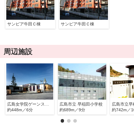
サンピア牛田Ｃ棟
サンピア牛田Ｃ棟
周辺施設
広島女学院ゲーンス幼稚園
広島市立 早稲田小学校
広島市立早
約448m／6分
約689m／9分
約742m／1