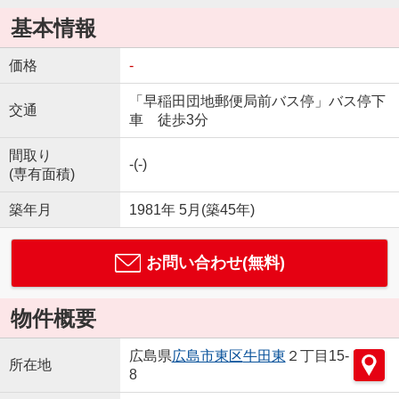
基本情報
価格
-
「早稲田団地郵便局前バス停」バス停下
交通
車 徒歩3分
間取り
-(-)
(専有面積)
築年月
1981年 5月(築45年)
お問い合わせ(無料)
物件概要
広島県
広島市東区
牛田東
２丁目15-
所在地
8