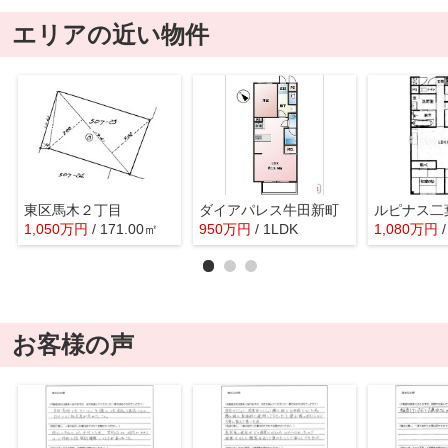
エリアの近い物件
東区馬木２丁目
ダイアパレス牛田新町
ルピナス二
1,050
万
円
/ 171.00㎡
950
万
円
/ 1LDK
1,080
万
円
お客様の声