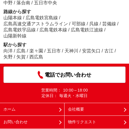
中野
/
落合南
/
五日市中央
路線から探す
山陽本線
/
広島電鉄宮島線
/
広島高速交通アストラムライン
/
可部線
/
呉線
/
芸備線
/
広島電鉄宇品線
/
広島電鉄本線
/
広島電鉄江波線
/
山陽新幹線
駅から探す
向洋
/
広島
/
楽々園
/
五日市
/
天神川
/
安芸矢口
/
古江
/
矢野
/
矢賀
/
西広島
電話でお問い合わせ
営業時間：
10:00～18:00
定休日：
毎週火・水曜日
ホーム
会社概要
お問い合わせ
物件リクエスト