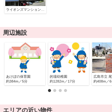
ライオンズマンション三本松
周辺施設
あけぼの保育園
的場幼稚園
広島市立 
約384m／5分
約1282m／17分
約408m／
エリアの近い物件