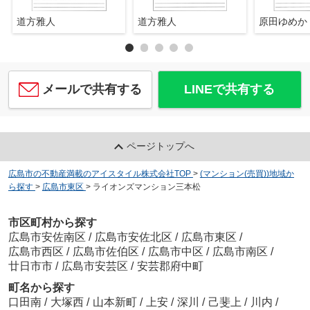
道方雅人
道方雅人
原田ゆめか
メールで共有する
LINEで共有する
ページトップへ
広島市の不動産満載のアイスタイル株式会社TOP
>
(マンション(売買))地域か
ら探す
>
広島市東区
>
ライオンズマンション三本松
市区町村から探す
広島市安佐南区
/
広島市安佐北区
/
広島市東区
/
広島市西区
/
広島市佐伯区
/
広島市中区
/
広島市南区
/
廿日市市
/
広島市安芸区
/
安芸郡府中町
町名から探す
口田南
/
大塚西
/
山本新町
/
上安
/
深川
/
己斐上
/
川内
/