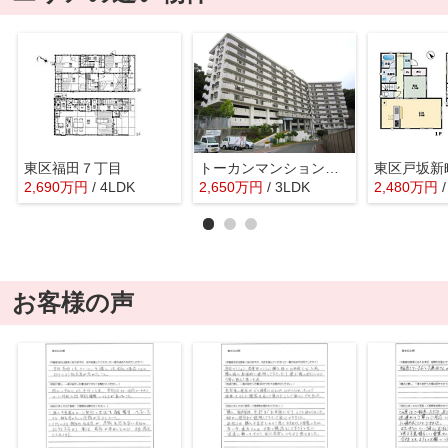
東区福田７丁目
トーカンマンション山根町サウスウィング
東区戸坂新
2,690
万
円
/ 4LDK
2,650
万
円
/ 3LDK
2,480
万
円
お客様の声