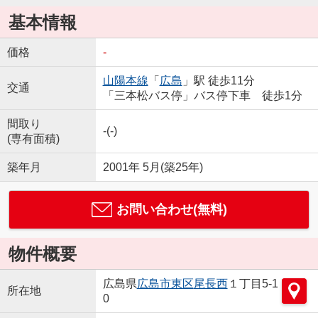
基本情報
価格
-
山陽本線
「
広島
」駅 徒歩11分
交通
「三本松バス停」バス停下車 徒歩1分
間取り
-(-)
(専有面積)
築年月
2001年 5月(築25年)
お問い合わせ(無料)
物件概要
広島県
広島市東区
尾長西
１丁目5-1
所在地
0