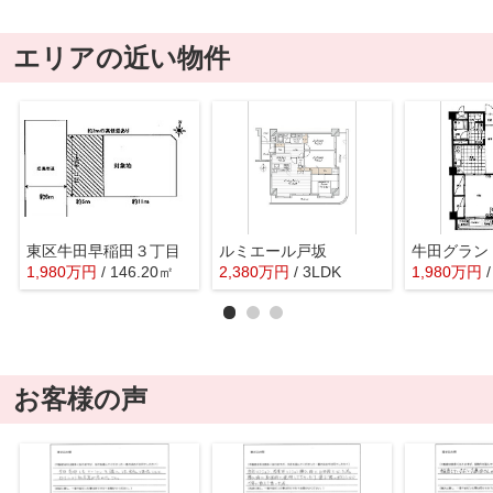
エリアの近い物件
東区牛田早稲田３丁目
ルミエール戸坂
牛田グラン
1,980
万
円
/ 146.20㎡
2,380
万
円
/ 3LDK
1,980
万
円
お客様の声