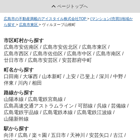
ページトップへ
広島市の不動産満載のアイスタイル株式会社TOP
>
(マンション(売買))地域か
ら探す
>
広島市東区
>
ヴィルヌーブ山根町
市区町村から探す
広島市安佐南区
/
広島市安佐北区
/
広島市東区
/
広島市西区
/
広島市佐伯区
/
広島市中区
/
広島市南区
/
廿日市市
/
広島市安芸区
/
安芸郡府中町
町名から探す
口田南
/
大塚西
/
山本新町
/
上安
/
己斐上
/
深川
/
中野
/
伴東
/
川内
/
相田
路線から探す
山陽本線
/
広島電鉄宮島線
/
広島高速交通アストラムライン
/
可部線
/
呉線
/
芸備線
/
広島電鉄宇品線
/
広島電鉄本線
/
広島電鉄江波線
/
山陽新幹線
駅から探す
向洋
/
広島
/
楽々園
/
五日市
/
天神川
/
安芸矢口
/
古江
/