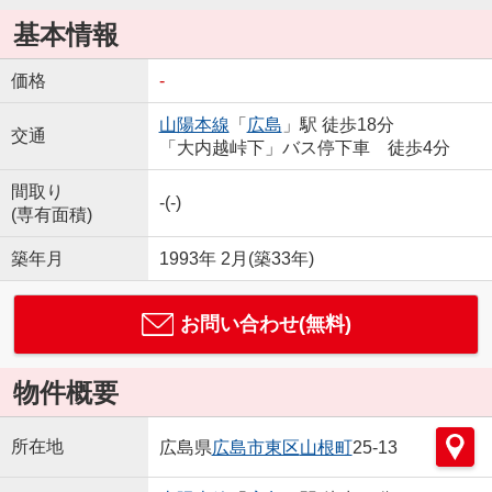
基本情報
価格
-
山陽本線
「
広島
」駅 徒歩18分
交通
「大内越峠下」バス停下車 徒歩4分
間取り
-(-)
(専有面積)
築年月
1993年 2月(築33年)
お問い合わせ(無料)
物件概要
所在地
広島県
広島市東区
山根町
25-13