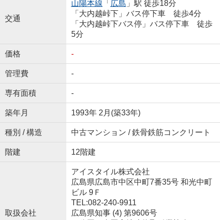
山陽本線
「
広島
」駅 徒歩18分
「大内越峠下」バス停下車 徒歩4分
交通
「大内越峠下バス停」バス停下車 徒歩
5分
価格
-
管理費
-
専有面積
-
築年月
1993年 2月(築33年)
種別 / 構造
中古マンション / 鉄骨鉄筋コンクリート
階建
12階建
アイスタイル株式会社
広島県広島市中区中町7番35号 和光中町
ビル 9Ｆ
TEL:082-240-9911
取扱会社
広島県知事 (4) 第9606号