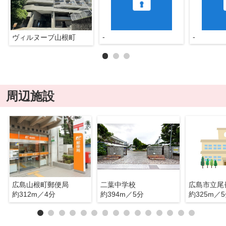
-
-
ヴィルヌーブ山根町
周辺施設
広島山根町郵便局
二葉中学校
広島市立尾
約312m／4分
約394m／5分
約325m／