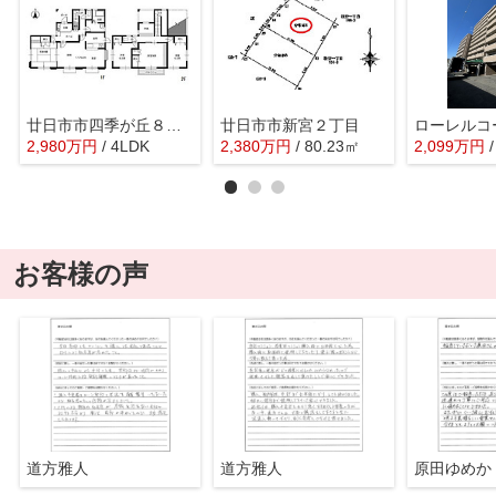
廿日市市四季が丘８丁目
廿日市市新宮２丁目
2,980
万
円
/ 4LDK
2,380
万
円
/ 80.23㎡
2,099
万
円
お客様の声
道方雅人
道方雅人
原田ゆめか