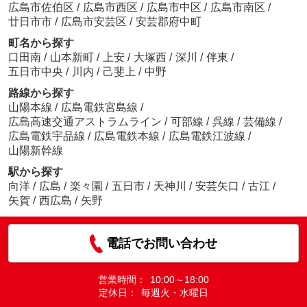
広島市佐伯区
/
広島市西区
/
広島市中区
/
広島市南区
/
廿日市市
/
広島市安芸区
/
安芸郡府中町
町名から探す
口田南
/
山本新町
/
上安
/
大塚西
/
深川
/
伴東
/
五日市中央
/
川内
/
己斐上
/
中野
路線から探す
山陽本線
/
広島電鉄宮島線
/
広島高速交通アストラムライン
/
可部線
/
呉線
/
芸備線
/
広島電鉄宇品線
/
広島電鉄本線
/
広島電鉄江波線
/
山陽新幹線
駅から探す
向洋
/
広島
/
楽々園
/
五日市
/
天神川
/
安芸矢口
/
古江
/
矢賀
/
西広島
/
矢野
電話でお問い合わせ
営業時間：
10:00～18:00
定休日：
毎週火・水曜日