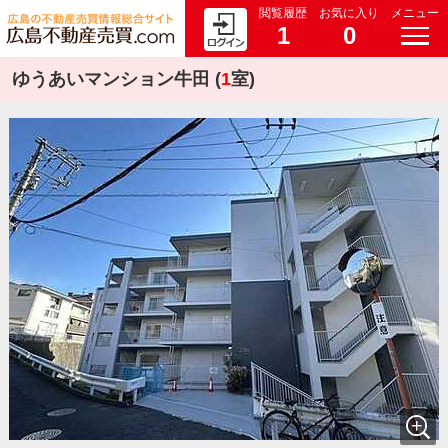
閲覧履歴
お気に入り
メニュー
1
0
ゆうあいマンション牛田 (
1
室)