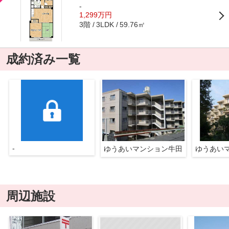
-
1,299万円
3階
59.76㎡
3LDK
成約済み一覧
-
ゆうあいマンション牛田
ゆうあい
周辺施設