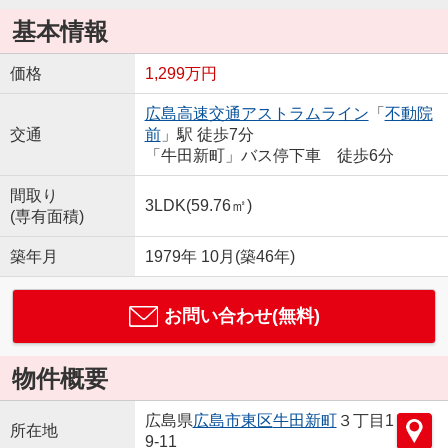
基本情報
価格
1,299万円
広島高速交通アストラムライン
「
不動院
交通
前
」駅 徒歩7分
「牛田新町」バス停下車 徒歩6分
間取り
3LDK(59.76㎡)
(専有面積)
築年月
1979年 10月(築46年)
お問い合わせ(無料)
物件概要
広島県
広島市東区
牛田新町
３丁目1
所在地
9-11