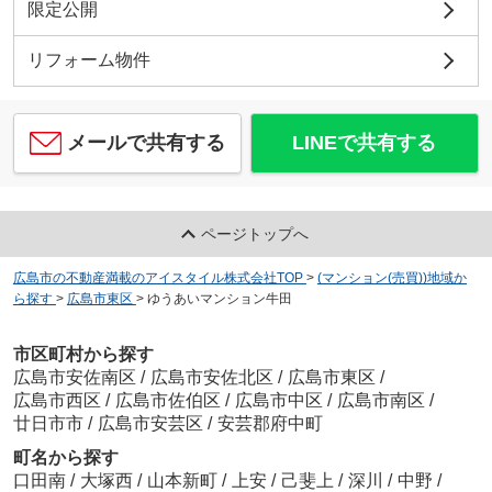
限定公開
リフォーム物件
メールで共有する
LINEで共有する
ページトップへ
広島市の不動産満載のアイスタイル株式会社TOP
>
(マンション(売買))地域か
ら探す
>
広島市東区
>
ゆうあいマンション牛田
市区町村から探す
広島市安佐南区
/
広島市安佐北区
/
広島市東区
/
広島市西区
/
広島市佐伯区
/
広島市中区
/
広島市南区
/
廿日市市
/
広島市安芸区
/
安芸郡府中町
町名から探す
口田南
/
大塚西
/
山本新町
/
上安
/
己斐上
/
深川
/
中野
/