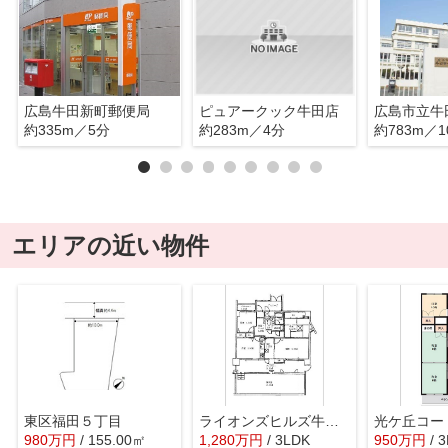
広島牛田新町郵便局
ピュアークック牛田店
広島市立牛
約335m／5分
約283m／4分
約783m／1
エリアの近い物件
東区福田５丁目
ライオンズヒルズ牛田早稲田
980
万
円
/ 155.00㎡
1,280
万
円
/ 3LDK
950
万
円
/ 