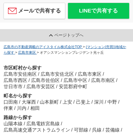
メールで共有する
LINEで共有する
ページトップへ
広島市の不動産満載のアイスタイル株式会社TOP
>
(マンション(売買))地域か
ら探す
>
広島市東区
>
オアシスマンションプレジデント光ヶ丘
市区町村から探す
広島市安佐南区
/
広島市安佐北区
/
広島市東区
/
広島市西区
/
広島市佐伯区
/
広島市中区
/
広島市南区
/
廿日市市
/
広島市安芸区
/
安芸郡府中町
町名から探す
口田南
/
大塚西
/
山本新町
/
上安
/
己斐上
/
深川
/
中野
/
伴東
/
川内
/
相田
路線から探す
山陽本線
/
広島電鉄宮島線
/
広島高速交通アストラムライン
/
可部線
/
呉線
/
芸備線
/