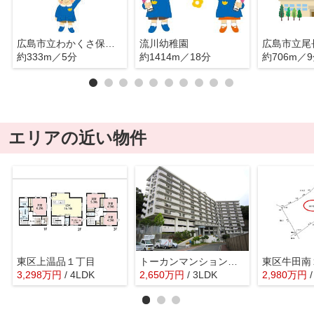
広島市立わかくさ保育園
流川幼稚園
広島市立尾
約333m／5分
約1414m／18分
約706m／
エリアの近い物件
東区上温品１丁目
トーカンマンション山根町サウスウィング
東区牛田南
3,298
万
円
/ 4LDK
2,650
万
円
/ 3LDK
2,980
万
円