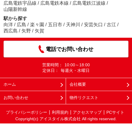
広島電鉄宇品線
/
広島電鉄本線
/
広島電鉄江波線
/
山陽新幹線
駅から探す
向洋
/
広島
/
楽々園
/
五日市
/
天神川
/
安芸矢口
/
古江
/
西広島
/
矢野
/
矢賀
電話でお問い合わせ
営業時間：
10:00～18:00
定休日：
毎週火・水曜日
ホーム
会社概要
お問い合わせ
物件リクエスト
プライバシーポリシー
利用規約
アクセスマップ
PCサイト
Copyright(c) アイスタイル株式会社 All rights reserved.