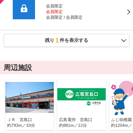
会員限定
会員限定
会員限定
会員限定
1
残り
件を表示する
周辺施設
ＪＲ 宮島口
広島電停 宮島口
ふじ幼稚園
約793m／10分
約881m／12分
約1204m／