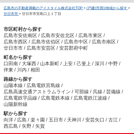
広島市の不動産満載のアイスタイル株式会社TOP
>
(戸建(売買))地域から探す
>
廿日市市
>
廿日市市宮島口上１丁目
市区町村から探す
広島市安佐南区
/
広島市安佐北区
/
広島市東区
/
広島市西区
/
広島市佐伯区
/
広島市中区
/
広島市南区
/
廿日市市
/
広島市安芸区
/
安芸郡府中町
町名から探す
口田南
/
大塚西
/
山本新町
/
上安
/
己斐上
/
深川
/
中野
/
伴東
/
川内
/
相田
路線から探す
山陽本線
/
広島電鉄宮島線
/
広島高速交通アストラムライン
/
可部線
/
呉線
/
芸備線
/
広島電鉄宇品線
/
広島電鉄本線
/
広島電鉄江波線
/
山陽新幹線
駅から探す
向洋
/
広島
/
楽々園
/
五日市
/
天神川
/
安芸矢口
/
古江
/
西広島
/
矢野
/
矢賀