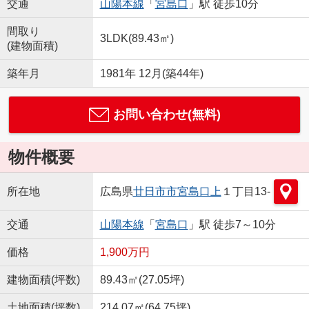
交通
山陽本線
「
宮島口
」駅 徒歩10分
間取り
3LDK(89.43㎡)
(建物面積)
築年月
1981年 12月(築44年)
お問い合わせ(無料)
物件概要
所在地
広島県
廿日市市
宮島口上
１丁目13-
交通
山陽本線
「
宮島口
」駅 徒歩7～10分
価格
1,900万円
建物面積(坪数)
89.43㎡(27.05坪)
土地面積(坪数)
214.07㎡(64.75坪)