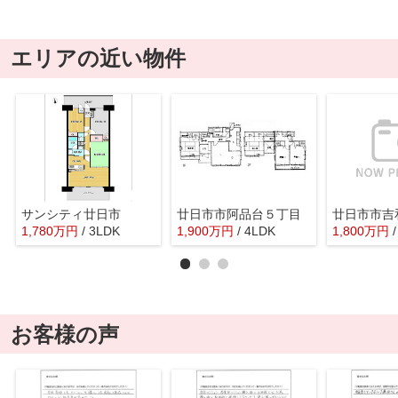
エリアの近い物件
サンシティ廿日市
廿日市市阿品台５丁目
廿日市市吉
1,780
万
円
/ 3LDK
1,900
万
円
/ 4LDK
1,800
万
円
お客様の声